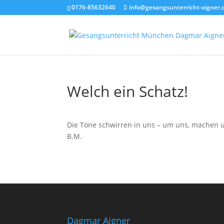
0176-85632640
info@gesangsunterricht-aigner.
Welch ein Schatz!
Die Töne schwirren in uns – um uns, machen un
B.M.
Dagmar Aigner